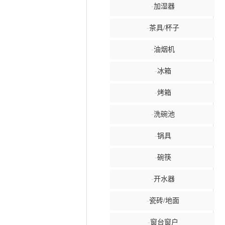
-
加湿器
-
茶具/杯子
-
油烟机
-
冰箱
-
烤箱
-
洗碗池
-
锅具
-
碗筷
-
开水器
-
瓷砖/地面
-
窗台窗户