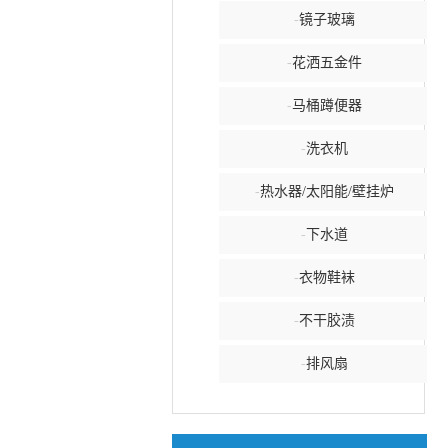
-
镜子玻璃
-
花洒五金件
-
马桶蹲便器
-
洗衣机
-
热水器/太阳能/壁挂炉
-
下水道
-
衣物鞋袜
-
不干胶渍
-
排风扇