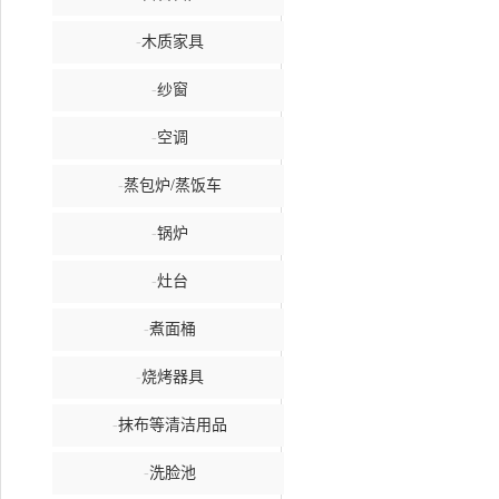
-
木质家具
-
纱窗
-
空调
-
蒸包炉/蒸饭车
-
锅炉
-
灶台
-
煮面桶
-
烧烤器具
-
抹布等清洁用品
-
洗脸池