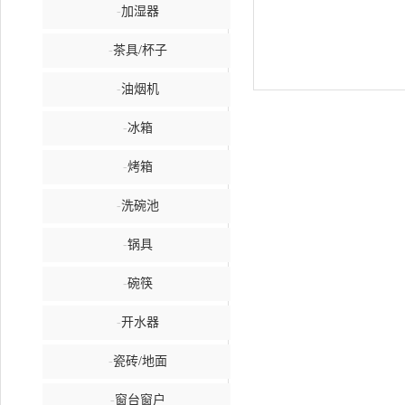
-
加湿器
-
茶具/杯子
-
油烟机
-
冰箱
-
烤箱
-
洗碗池
-
锅具
-
碗筷
-
开水器
-
瓷砖/地面
-
窗台窗户