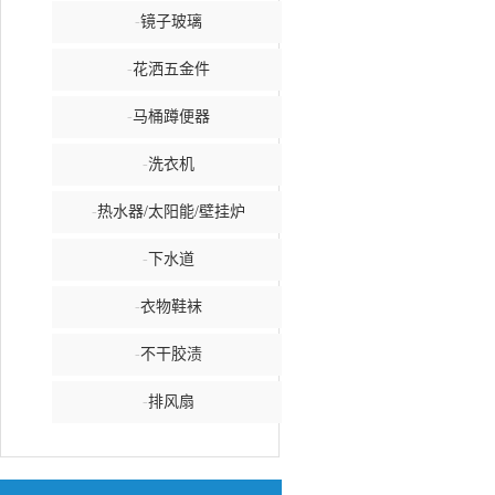
-
镜子玻璃
-
花洒五金件
-
马桶蹲便器
-
洗衣机
-
热水器/太阳能/壁挂炉
-
下水道
-
衣物鞋袜
-
不干胶渍
-
排风扇