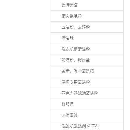
瓷砖清洁
厨房拖地净
五洁粉、去污粉
清洁球
洗衣机槽清洁粉
彩漂粉、爆炸盐
茶垢、咖啡清洗精
浴场专用清洁粉
亚克力游泳池清洁粉
校服净
84消毒液
洗碗机洗涤剂 催干剂