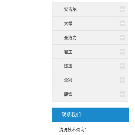
安吉尔
大绿
全洁力
君工
珑玉
全兴
康饮
联系我们
清洗技术咨询：