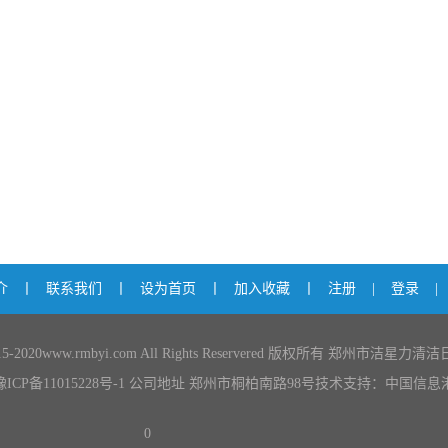
介
丨
联系我们
丨
设为首页
丨
加入收藏
丨
注册
|
登录
|
2015-2020www.rmbyi.com All Rights Reservered 版权所有 郑州市洁
豫ICP备11015228号-1
公司地址 郑州市桐柏南路98号技术支持：
中国信息
0