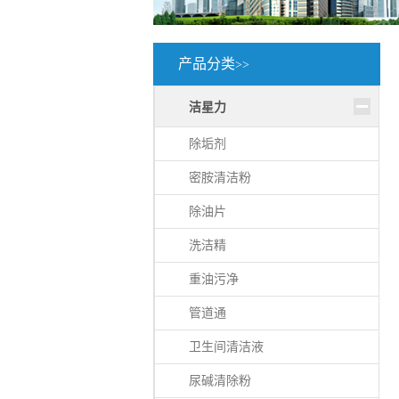
产品分类
>>
洁星力
除垢剂
密胺清洁粉
除油片
洗洁精
重油污净
管道通
卫生间清洁液
尿碱清除粉